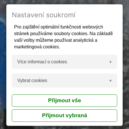
Nastavení soukromí
Pro zajištění optimální funkčnosti webových
stránek používáme soubory cookies. Na základě
vaší volby můžeme používat analytická a
marketingová cookies.
Více informací o cookies
Co jsou cookies
Vybrat cookies
Cookies jsou malé textové soubory používané
webovými stránkami na internetu. Tyto soubory
Ano
jsou uloženy ve vašem prohlížeči a vznikají na
straně serveru při návštěvě webových stránek
Technická cookies
nebo na straně klienta v prohlížeči (např.
javascriptem nebo ruční úpravou). Cookies
Ne