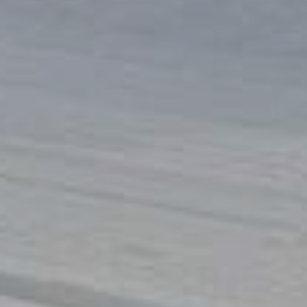
Původ cookies se Vašem prohlížeči může být
ovlivněn první stranou (webovými stránkami),
Vámi (cookies můžete přidávat / měnit / mazat
např. přes nástroje pro vývojáře) nebo třetí
stranou (vložené nástroje pro analýzu
návštěvnosti a marketing).
Dále cookies dělíme na
nezbytně nutná
(technická)
, která slouží ke správné funkci
webových stránek. Souhlas s použitím
technických cookies je automaticky platný.
Spolu s technickými cookies můžete také
povolit
volitelná cookies (statistická a
marketingová)
, která ukládáme do vašeho
zařízení pouze na základě vašeho souhlasu a
mohou být zpracována třetí stranou (např.
Google analytics, Facebook pixel apod.).
Statistická cookies nám pomáhají vylepšovat
webové stránky na základě vaší návštěvy.