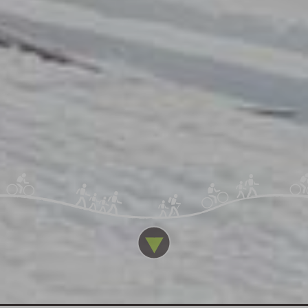
Pomocí marketingových cookies vám můžeme
nabídnout přesnější reklamní obsah podle
zájmu z již navštívených webových stránek.
Zakázání cookies v prohlížeči
Bez vašeho souhlasu do prohlížeče
neukládáme žádná volitelná cookies.
Zakázáním všech cookies v prohlížeči může
docházet k nefunkčnostem některých částí
webu. Více informací k zákazu cookies najdete
v souborech s nápovědou vašeho prohlížeče:
Google Chrome
Microsoft Edge
Safari
Opera
Mozilla Firefox