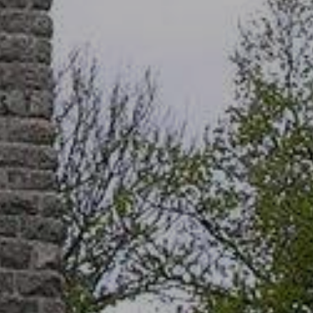
 webového prohlížeče nebo při
ají v prohlížeči i po jeho
ámi (cookies můžete přidávat
ýzu návštěvnosti a marketing).
ch stránek. Souhlas s použitím
olitelná cookies (statistická
ohou být zpracována třetí
ylepšovat webové stránky na
lamní obsah podle zájmu z již
ch cookies v prohlížeči může