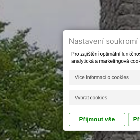
Nastavení soukromí
Pro zajištění optimální funkč
analytická a marketingová cook
Více informací o cookies
Co jsou cookies
Vybrat cookies
Cookies jsou malé textové so
prohlížeči a vznikají na stran
Ano
Technická cook
javascriptem nebo ruční úpra
mohou být uloženy jakékoli tex
běžné nainstalované program