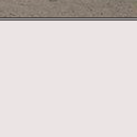
3,6 km Maják
ledna U
 km Rozhledna
9 km Ještěd
kvádrů na kopci