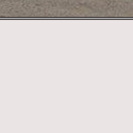
Rozhledny v
Járy Cimrmana
borovice
20 km
Královka
40 km
Rozhledna
u Lučan nad Nisou 