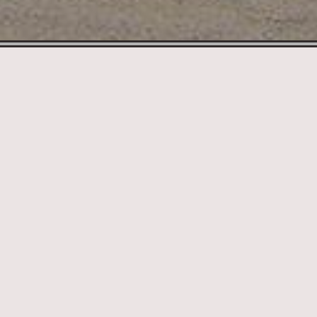
 Jizerských horách
3,3 km Rozhledna Štěpánka
10,4 km Rozhledna Tanvaldský Špičák
16,4 km Rozh
 Rozhledna Slovanka
21 km Rozhledna Bramberk
25
 Frýdlantská rozhledna
45,6 km Rozhledna Smrk
4
 Bramberk
je 21 metrů vysoká kamenná rozhledna postavená ze žulových 