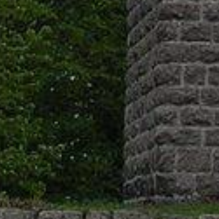
docházet k nefunkčnostem něk
vašeho prohlížeče:
Google Chrome
Microsoft Edge
Safari
Opera
Mozilla Firefox