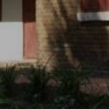
zařízení pouze na základě vašeho souhlasu a
mohou být zpracována třetí stranou (např.
Google analytics, Facebook pixel apod.).
Statistická cookies nám pomáhají vylepšovat
webové stránky na základě vaší návštěvy.
Pomocí marketingových cookies vám můžeme
nabídnout přesnější reklamní obsah podle
zájmu z již navštívených webových stránek.
Zakázání cookies v prohlížeči
Bez vašeho souhlasu do prohlížeče
neukládáme žádná volitelná cookies.
Zakázáním všech cookies v prohlížeči může
docházet k nefunkčnostem některých částí
webu. Více informací k zákazu cookies najdete
v souborech s nápovědou vašeho prohlížeče:
Google Chrome
Microsoft Edge