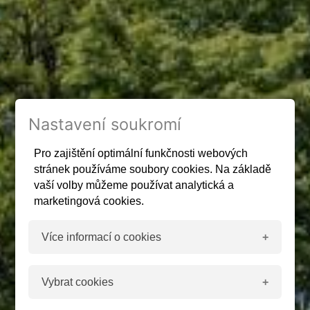
Nastavení soukromí
Pro zajištění optimální funkčnosti webových
stránek používáme soubory cookies. Na základě
vaší volby můžeme používat analytická a
marketingová cookies.
Více informací o cookies
Co jsou cookies
Vybrat cookies
Cookies jsou malé textové soubory používané