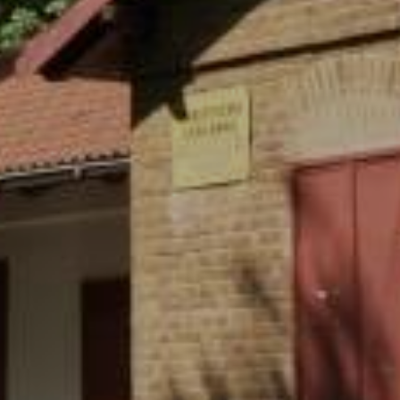
uživatelem (např. při odhlášení z webových
stránek) a dlouhodobá, která zůstávají v
prohlížeči i po jeho opětovném spuštění a
jejich platnost vyprší v závislosti na jejich
nastavení.
Původ cookies se Vašem prohlížeči může být
ovlivněn první stranou (webovými stránkami),
Vámi (cookies můžete přidávat / měnit / mazat
např. přes nástroje pro vývojáře) nebo třetí
stranou (vložené nástroje pro analýzu
návštěvnosti a marketing).
Dále cookies dělíme na
nezbytně nutná
(technická)
, která slouží ke správné funkci
webových stránek. Souhlas s použitím
technických cookies je automaticky platný.
Spolu s technickými cookies můžete také
povolit
volitelná cookies (statistická a
marketingová)
, která ukládáme do vašeho